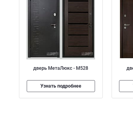
дверь МетаЛюкс - M528
дв
Узнать подробнее