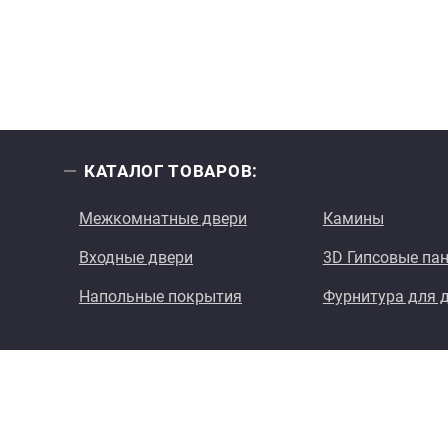
КАТАЛОГ ТОВАРОВ:
Межкомнатные двери
Камины
Входные двери
3D Гипсовые па
Напольные покрытия
Фурнитура для 
«Мистер Интерьер» Алматы, Астана, Актобе, Атырау. Вс