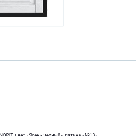
NORIT, цвет «Ясень черный», патина «№13»