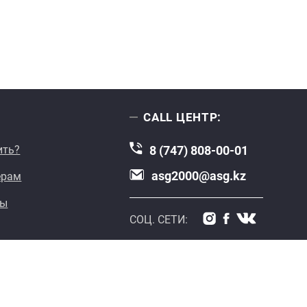
CALL ЦЕНТР:
ить?
8 (747) 808-00-01
asg2000@asg.kz
ерам
ты
СОЦ. СЕТИ: