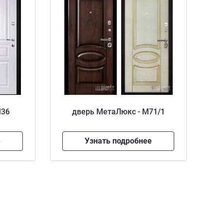
М36
дверь МетаЛюкс - М71/1
е
Узнать подробнее